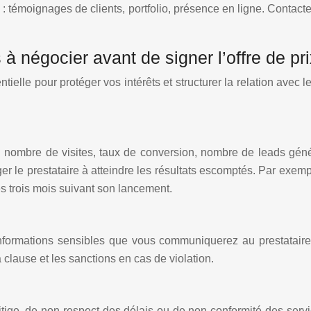
e : témoignages de clients, portfolio, présence en ligne. Contacte
à négocier avant de signer l’offre de pri
elle pour protéger vos intérêts et structurer la relation avec l
x : nombre de visites, taux de conversion, nombre de leads gé
ger le prestataire à atteindre les résultats escomptés. Par exem
les trois mois suivant son lancement.
 informations sensibles que vous communiquerez au prestataire
a clause et les sanctions en cas de violation.
litige, de non-respect des délais ou de non-conformité des serv