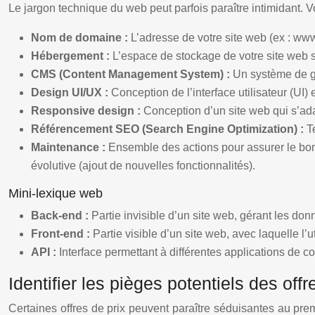
Le jargon technique du web peut parfois paraître intimidant. Vo
Nom de domaine :
L’adresse de votre site web (ex : www
Hébergement :
L’espace de stockage de votre site web s
CMS (Content Management System) :
Un système de ge
Design UI/UX :
Conception de l’interface utilisateur (UI) e
Responsive design :
Conception d’un site web qui s’ada
Référencement SEO (Search Engine Optimization) :
T
Maintenance :
Ensemble des actions pour assurer le bon 
évolutive (ajout de nouvelles fonctionnalités).
Mini-lexique web
Back-end :
Partie invisible d’un site web, gérant les don
Front-end :
Partie visible d’un site web, avec laquelle l’u
API :
Interface permettant à différentes applications de 
Identifier les pièges potentiels des offr
Certaines offres de prix peuvent paraître séduisantes au prem